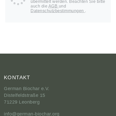
übermittelt werden. Beachten Sie bitte
auch die
AGB
und
Datenschutzbestimmungen
.
KONTAKT
German Biochar e.V.
Distelfeldstraße 15
71229 Leonberg
info@german-biochar.org