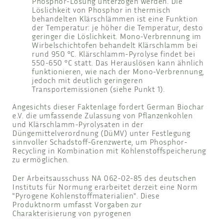
Phosphor-Lösung unterzogen werden. Die
Löslichkeit von Phosphor in thermisch
behandelten Klärschlämmen ist eine Funktion
der Temperatur: je höher die Temperatur, desto
geringer die Löslichkeit. Mono-Verbrennung im
Wirbelschichtofen behandelt Klärschlamm bei
rund 950 °C. Klärschlamm-Pyrolyse findet bei
550-650 °C statt. Das Herauslösen kann ähnlich
funktionieren, wie nach der Mono-Verbrennung,
jedoch mit deutlich geringeren
Transportemissionen (siehe Punkt 1).
Angesichts dieser Faktenlage fordert German Biochar
e.V. die umfassende Zulassung von Pflanzenkohlen
und Klärschlamm-Pyrolysaten in der
Düngemittelverordnung (DüMV) unter Festlegung
sinnvoller Schadstoff-Grenzwerte, um Phosphor-
Recycling in Kombination mit Kohlenstoffspeicherung
zu ermöglichen.
Der Arbeitsausschuss NA 062-02-85 des deutschen
Instituts für Normung erarbeitet derzeit eine Norm
"Pyrogene Kohlenstoffmaterialien". Diese
Produktnorm umfasst Vorgaben zur
Charakterisierung von pyrogenen