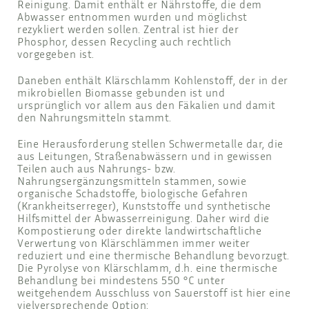
Reinigung. Damit enthält er Nährstoffe, die dem
Abwasser entnommen wurden und möglichst
rezykliert werden sollen. Zentral ist hier der
Phosphor, dessen Recycling auch rechtlich
vorgegeben ist.
Daneben enthält Klärschlamm Kohlenstoff, der in der
mikrobiellen Biomasse gebunden ist und
ursprünglich vor allem aus den Fäkalien und damit
den Nahrungsmitteln stammt.
Eine Herausforderung stellen Schwermetalle dar, die
aus Leitungen, Straßenabwässern und in gewissen
Teilen auch aus Nahrungs- bzw.
Nahrungsergänzungsmitteln stammen, sowie
organische Schadstoffe, biologische Gefahren
(Krankheitserreger), Kunststoffe und synthetische
Hilfsmittel der Abwasserreinigung. Daher wird die
Kompostierung oder direkte landwirtschaftliche
Verwertung von Klärschlämmen immer weiter
reduziert und eine thermische Behandlung bevorzugt.
Die Pyrolyse von Klärschlamm, d.h. eine thermische
Behandlung bei mindestens 550 °C unter
weitgehendem Ausschluss von Sauerstoff ist hier eine
vielversprechende Option: