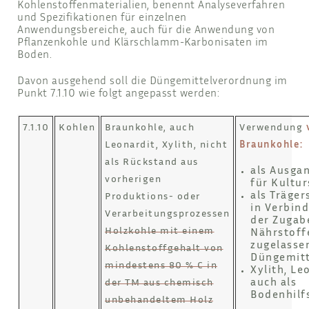
Kohlenstoffenmaterialien, benennt Analyseverfahren
und Spezifikationen für einzelnen
Anwendungsbereiche, auch für die Anwendung von
Pflanzenkohle und Klärschlamm-Karbonisaten im
Boden.
Davon ausgehend soll die Düngemittelverordnung im
Punkt 7.1.10 wie folgt angepasst werden:
7.1.10
Kohlen
Braunkohle, auch
Verwendung
Leonardit, Xylith, nicht
Braunkohle:
als Rückstand aus
als Ausga
vorherigen
für Kultur
als Träge
Produktions- oder
in Verbin
Verarbeitungsprozessen
der Zugab
Holzkohle mit einem
Nährstoff
zugelasse
Kohlenstoffgehalt von
Düngemitt
mindestens 80 % C in
Xylith, Le
auch als
der TM aus chemisch
Bodenhilfs
unbehandeltem Holz