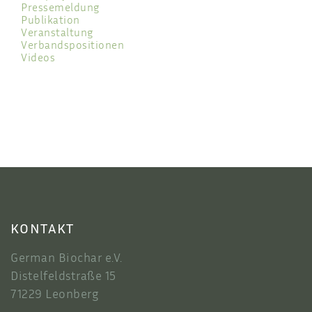
Pressemeldung
Publikation
Veranstaltung
Verbandspositionen
Videos
KONTAKT
German Biochar e.V.
Distelfeldstraße 15
71229 Leonberg