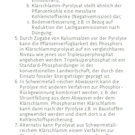
Emissionen);
Klärschlamm-Pyrolysat stellt ähnlich der
Pflanzenkohle eine messbare
Kohlenstoffsenke (Negativemission) dar;
Bodenverbesserung, z.B. in Bezug auf
Reduktion der Lachgasemissionen nach
Düngung.
Durch Zugabe von Kaliumsalzen vor der Pyrolyse
kann die Pflanzenverfügbarkeit des Phosphors
in Klärschlammpyrolysat auf ein vergleichbares
Niveau wie jenes von Triplesuperphosphat
angehoben werden. Tripelsuperphosphat ist ein
Standard-Phosphordünger in der
konventionellen Landwirtschaft, der durch den
Einsatz fossiler Energieträger geprägt ist.
In Schwermetall-reichen Abwässern kann die
Pyrolyse mit anderen Verfahren zur Phosphor-
Rückgewinnung kombiniert werden, z. B. der
Struvitfällung aus dem Abwasser oder dem
Klärschlamm. Phosphorarmer Klärschlamm
kann dann nach der Pyrolyse z.B. in Baustoffen
angewendet werden und dient dort u.a. der
Kohlenstoffspeicherung.
Alternativ kann Pyrolysat aus Schwermetall-
reichem Klärschlamm einem Verfahren zur