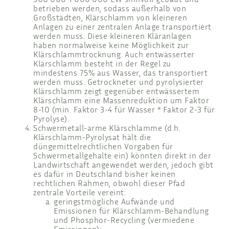
500’000-1’000’000 EW sinnvoll gebaut und
betrieben werden, sodass außerhalb von
Großstädten, Klärschlamm von kleineren
Anlagen zu einer zentralen Anlage transportiert
werden muss. Diese kleineren Kläranlagen
haben normalweise keine Möglichkeit zur
Klärschlammtrocknung. Auch entwässerter
Klärschlamm besteht in der Regel zu
mindestens 75% aus Wasser, das transportiert
werden muss. Getrockneter und pyrolysierter
Klärschlamm zeigt gegenüber entwässertem
Klärschlamm eine Massenreduktion um Faktor
8-10 (min. Faktor 3-4 für Wasser * Faktor 2-3 für
Pyrolyse).
Schwermetall-arme Klärschlamme (d.h.
Klärschlamm-Pyrolysat hält die
düngemittelrechtlichen Vorgaben für
Schwermetallgehalte ein) könnten direkt in der
Landwirtschaft angewendet werden, jedoch gibt
es dafür in Deutschland bisher keinen
rechtlichen Rahmen, obwohl dieser Pfad
zentrale Vorteile vereint:
geringstmögliche Aufwände und
Emissionen für Klärschlamm-Behandlung
und Phosphor-Recycling (vermiedene